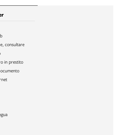
er
ib
re, consultare
o
o in prestito
 documento
rnet
ngua