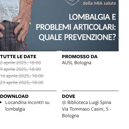
TUTTE LE DATE
PROMOSSO DA
2 aprile 2025, 18:00
AUSL Bologna
9 aprile 2025, 18:00
16 aprile 2025, 18:00
23 aprile 2025, 18:00
DOWNLOAD
DOVE
Locandina Incontri su
@ Biblioteca Luigi Spina
lombalgia
Via Tommaso Casini, 5 -
Bologna