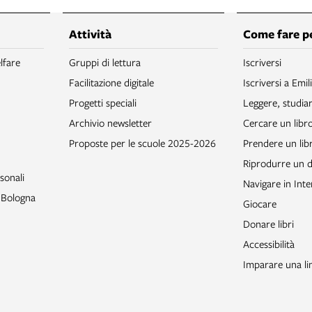
Attività
Come fare p
lfare
Gruppi di lettura
Iscriversi
Facilitazione digitale
Iscriversi a Emil
Progetti speciali
Leggere, studia
Archivio newsletter
Cercare un libr
Proposte per le scuole 2025-2026
Prendere un libr
Riprodurre un
sonali
Navigare in Inte
o Bologna
Giocare
Donare libri
Accessibilità
Imparare una li