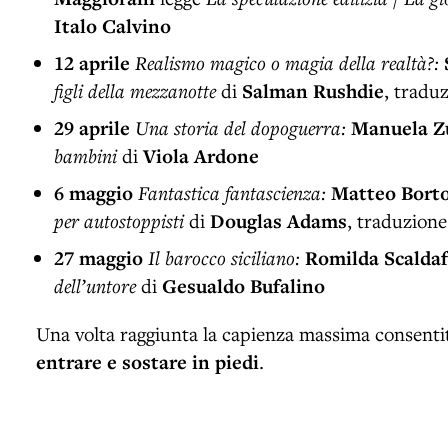
Italo Calvino
12 aprile
Realismo magico o magia della realtà?:
figli della mezzanotte
di
Salman Rushdie
, tradu
29 aprile
Una storia del dopoguerra:
Manuela Z
bambini
di
Viola Ardone
6 maggio
Fantastica fantascienza:
Matteo Borto
per autostoppisti
di
Douglas Adams
, traduzione
27 maggio
Il barocco siciliano:
Romilda Scaldaf
dell’untore
di
Gesualdo Bufalino
Una volta raggiunta la capienza massima consent
entrare e sostare in piedi
.