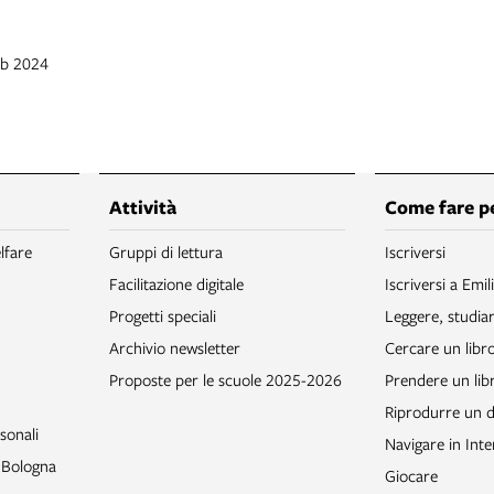
eb 2024
Attività
Come fare p
lfare
Gruppi di lettura
Iscriversi
Facilitazione digitale
Iscriversi a Emil
Progetti speciali
Leggere, studia
Archivio newsletter
Cercare un libr
Proposte per le scuole 2025-2026
Prendere un libr
Riprodurre un
sonali
Navigare in Inte
o Bologna
Giocare