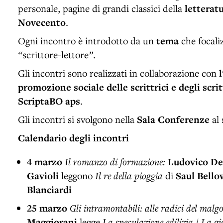
personale, pagine di grandi classici della
letterat
Novecento
.
Ogni incontro è introdotto da un
tema
che focaliz
“
scrittore-lettore
”
.
Gli incontri sono realizzati in collaborazione con
promozione sociale delle scrittrici e degli scri
ScriptaBO aps
.
Gli incontri si svolgono nella
Sala Conferenze
al 
Calendario degli incontri
4 marzo
Il romanzo di formazione:
Ludovico De
Gavioli
leggono
Il re della pioggia
di
Saul Bello
Blanciardi
25 marzo
Gli intramontabili: alle radici del mal
Maggiorani
legge
La speculazione edilizia / La g