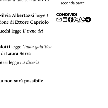
seconda parte
CONDIVIDI
Silvia Albertazzi
legge
I
zione di
Ettore Capriolo
ucchi
legge
Il treno dei
lotti
legge
Guida galattica
 di
Laura Serra
erri
legge
La diceria
ita
non sarà possibile