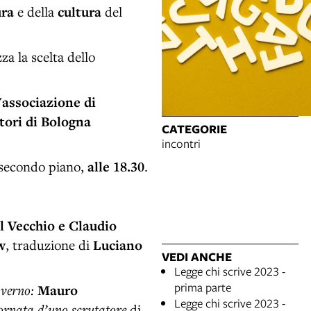
ura
e della
cultura
del
za la scelta dello
l'associazione di
ttori di Bologna
CATEGORIE
incontri
secondo piano,
alle 18.30
.
l Vecchio e Claudio
w
, traduzione di
Luciano
VEDI ANCHE
Legge chi scrive 2023 -
prima parte
governo:
Mauro
Legge chi scrive 2023 -
iornata d’uno scrutatore
di