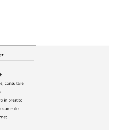
er
ib
re, consultare
o
o in prestito
 documento
rnet