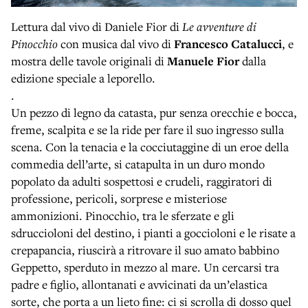
Lettura dal vivo di Daniele Fior di
Le avventure di
Pinocchio
con musica dal vivo di
Francesco Catalucci
, e
mostra delle tavole originali di
Manuele Fior
dalla
edizione speciale a leporello.
.
Un pezzo di legno da catasta, pur senza orecchie e bocca,
freme, scalpita e se la ride per fare il suo ingresso sulla
scena. Con la tenacia e la cocciutaggine di un eroe della
commedia dell’arte, si catapulta in un duro mondo
popolato da adulti sospettosi e crudeli, raggiratori di
professione, pericoli, sorprese e misteriose
ammonizioni. Pinocchio, tra le sferzate e gli
sdruccioloni del destino, i pianti a goccioloni e le risate a
crepapancia, riuscirà a ritrovare il suo amato babbino
Geppetto, sperduto in mezzo al mare. Un cercarsi tra
padre e figlio, allontanati e avvicinati da un’elastica
sorte, che porta a un lieto fine: ci si scrolla di dosso quel