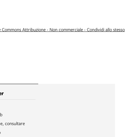
e Commons Attribuzione - Non commerciale - Condividi allo stesso
er
ib
re, consultare
o