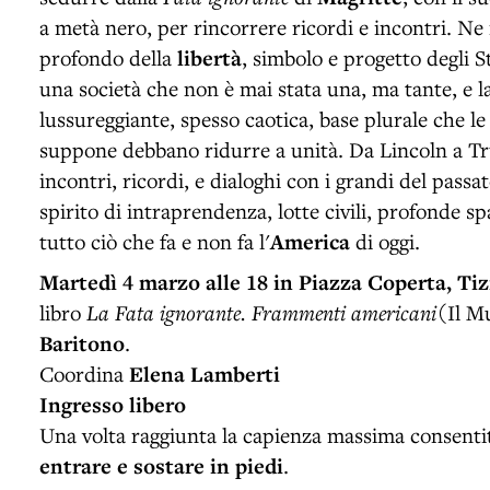
a metà nero, per rincorrere ricordi e incontri. Ne
profondo della
libertà
, simbolo e progetto degli S
una società che non è mai stata una, ma tante, e 
lussureggiante, spesso caotica, base plurale che le is
suppone debbano ridurre a unità. Da Lincoln a T
incontri, ricordi, e dialoghi con i grandi del passat
spirito di intraprendenza, lotte civili, profonde s
tutto ciò che fa e non fa l'
America
di oggi.
Martedì 4 marzo
alle 18 in Piazza Coperta,
Tiz
libro
La Fata ignorante. Frammenti americani
(Il M
Baritono
.
Coordina
Elena Lamberti
Ingresso libero
Una volta raggiunta la capienza massima consent
entrare e sostare in piedi
.