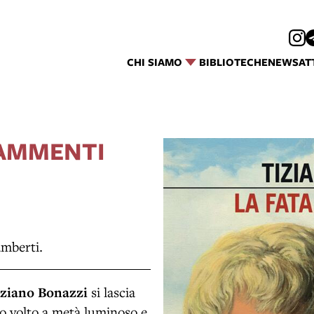
CHI SIAMO
BIBLIOTECHE
NEWS
AT
RAMMENTI
amberti.
iziano Bonazzi
si lascia
suo volto a metà luminoso e