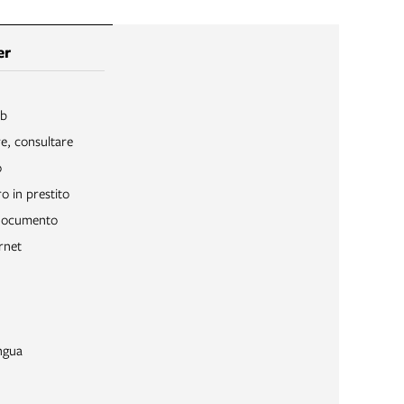
er
ib
re, consultare
o
o in prestito
 documento
rnet
ngua