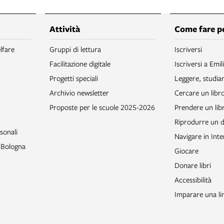
Attività
Come fare p
lfare
Gruppi di lettura
Iscriversi
Facilitazione digitale
Iscriversi a Emil
Progetti speciali
Leggere, studia
Archivio newsletter
Cercare un libr
Proposte per le scuole 2025-2026
Prendere un libr
Riprodurre un
sonali
Navigare in Inte
o Bologna
Giocare
Donare libri
Accessibilità
Imparare una li