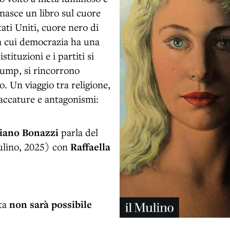
 nasce un libro sul cuore
tati Uniti, cuore nero di
la cui democrazia ha una
tituzioni e i partiti si
rump, si rincorrono
o. Un viaggio tra religione,
paccature e antagonismi:
iano Bonazzi
parla del
ulino, 2025) con
Raffaella
ita
non sarà possibile