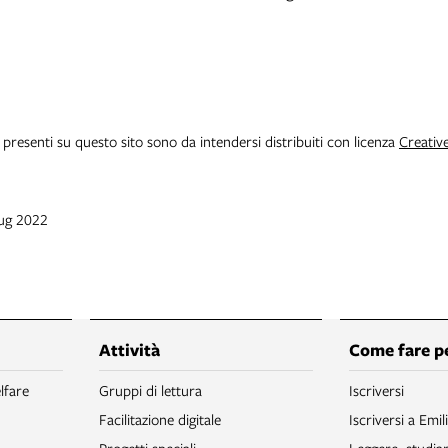
i presenti su questo sito sono da intendersi distribuiti con licenza
Creativ
lug 2022
Attività
Come fare p
lfare
Gruppi di lettura
Iscriversi
Facilitazione digitale
Iscriversi a Emil
Progetti speciali
Leggere, studia