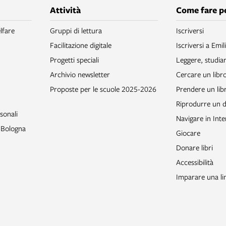
Attività
Come fare p
lfare
Gruppi di lettura
Iscriversi
Facilitazione digitale
Iscriversi a Emil
Progetti speciali
Leggere, studia
Archivio newsletter
Cercare un libr
Proposte per le scuole 2025-2026
Prendere un libr
Riprodurre un
sonali
Navigare in Inte
o Bologna
Giocare
Donare libri
Accessibilità
Imparare una li