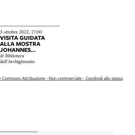
3 ottobre 2022, 17:00
VISITA GUIDATA
ALLA MOSTRA
JOHANNES
BERBLOCKUS
@ Biblioteca
ANGLUS E LE PIEVI
dell'Archiginnasio
BOLOGNESI IN
ALCUNI DISEGNI DEL
e Commons Attribuzione - Non commerciale - Condividi allo stesso
CINQUECENTO