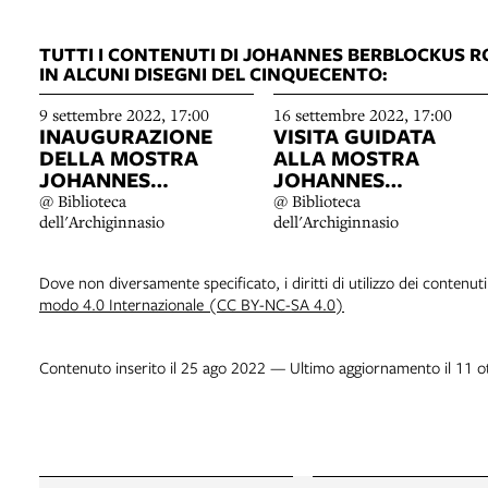
TUTTI I CONTENUTI DI JOHANNES BERBLOCKUS RO
IN ALCUNI DISEGNI DEL CINQUECENTO:
9 settembre 2022, 17:00
16 settembre 2022, 17:00
INAUGURAZIONE
VISITA GUIDATA
DELLA MOSTRA
ALLA MOSTRA
JOHANNES
JOHANNES
BERBLOCKUS
BERBLOCKUS
@ Biblioteca
@ Biblioteca
ANGLUS E LE PIEVI
ANGLUS E LE PIEVI
dell'Archiginnasio
dell'Archiginnasio
BOLOGNESI IN
BOLOGNESI IN
ALCUNI DISEGNI DEL
ALCUNI DISEGNI DEL
Dove non diversamente specificato, i diritti di utilizzo dei contenut
CINQUECENTO
CINQUECENTO
modo 4.0 Internazionale (CC BY-NC-SA 4.0)
Contenuto inserito il 25 ago 2022 — Ultimo aggiornamento il 11 o