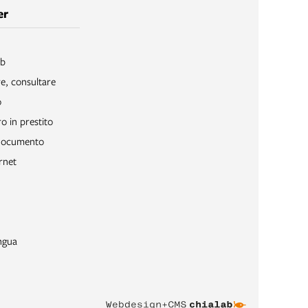
er
ib
re, consultare
o
o in prestito
 documento
rnet
ngua