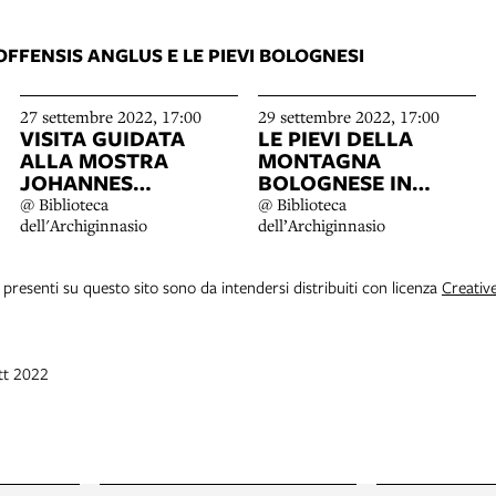
FFENSIS ANGLUS E LE PIEVI BOLOGNESI
27 settembre 2022, 17:00
29 settembre 2022, 17:00
VISITA GUIDATA
LE PIEVI DELLA
ALLA MOSTRA
MONTAGNA
JOHANNES
BOLOGNESE IN
BERBLOCKUS
ALCUNI ACQUERELLI
@ Biblioteca
@ Biblioteca
ANGLUS E LE PIEVI
CINQUECENTESCHI
dell'Archiginnasio
dell’Archiginnasio
BOLOGNESI IN
ALCUNI DISEGNI DEL
i presenti su questo sito sono da intendersi distribuiti con licenza
Creativ
CINQUECENTO
tt 2022