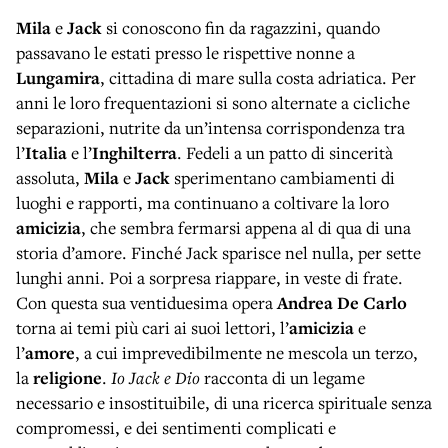
Mila
e
Jack
si conoscono fin da ragazzini, quando
passavano le estati presso le rispettive nonne a
Lungamira
, cittadina di mare sulla costa adriatica. Per
anni le loro frequentazioni si sono alternate a cicliche
separazioni, nutrite da un’intensa corrispondenza tra
l’
Italia
e l’
Inghilterra
. Fedeli a un patto di sincerità
assoluta,
Mila
e
Jack
sperimentano cambiamenti di
luoghi e rapporti, ma continuano a coltivare la loro
amicizia
, che sembra fermarsi appena al di qua di una
storia d’amore. Finché Jack sparisce nel nulla, per sette
lunghi anni. Poi a sorpresa riappare, in veste di frate.
Con questa sua ventiduesima opera
Andrea De Carlo
torna ai temi più cari ai suoi lettori, l’
amicizia
e
l’
amore
, a cui imprevedibilmente ne mescola un terzo,
la
religione
.
Io Jack e Dio
racconta di un legame
necessario e insostituibile, di una ricerca spirituale senza
compromessi, e dei sentimenti complicati e