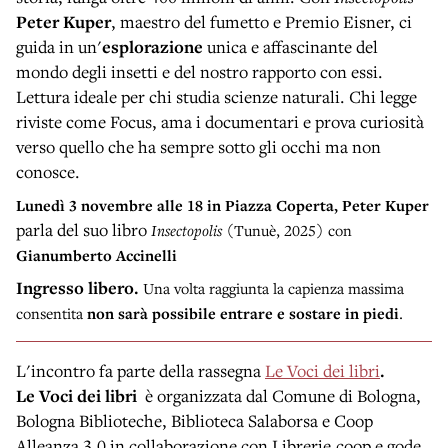
Peter Kuper
, maestro del fumetto e Premio Eisner, ci
guida in un'
esplorazione
unica e affascinante del
mondo degli insetti e del nostro rapporto con essi.
Lettura ideale per chi studia scienze naturali. Chi legge
riviste come Focus, ama i documentari e prova curiosità
verso quello che ha sempre sotto gli occhi ma non
conosce.
Lunedì 3 novembre
alle 18 in Piazza Coperta, Peter Kuper
parla del suo libro
Insectopolis
(Tunuè, 2025) con
Gianumberto Accinelli
Ingresso libero.
Una volta raggiunta la capienza massima
consentita
non sarà possibile entrare e sostare in piedi
.
L'incontro fa parte della rassegna
L
e Voci dei libri
.
Le Voci dei libri
è organizzata dal Comune di Bologna,
Bologna Biblioteche, Biblioteca Salaborsa e Coop
Alleanza 3.0 in collaborazione con Librerie.coop e gode