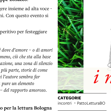
gere insieme ad alta voce -
ini. Con questo evento si
peritivo per festeggiare
ché dove d’amore – o di amori
almeno, ciò che sta alla base
cazione, una zona di silenzio
 più parte, storie di come
i l’autore sembra far
a pure un elemento
a – del rapporto amoroso.
CATEGORIE
incontri
PattoLetturaBO
o per la lettura Bologna