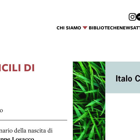
CHI SIAMO
BIBLIOTECHE
NEWS
AT
CILI DI
no
nario della nascita di
ppe Losacco
.