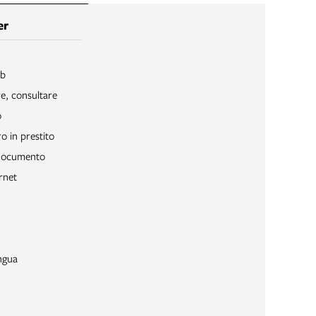
er
ib
re, consultare
o
o in prestito
 documento
rnet
ngua