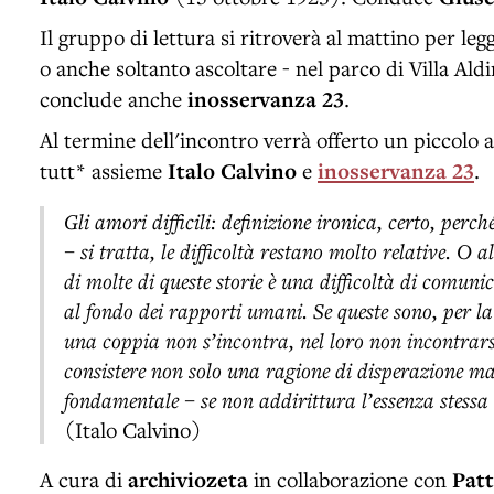
Il gruppo di lettura si ritroverà al mattino per leg
o anche soltanto ascoltare - nel parco di Villa Ald
conclude anche
inosservanza 23
.
Al termine dell'incontro verrà offerto un piccolo a
tutt* assieme
Italo Calvino
e
inosservanza 23
.
Gli amori difficili: definizione ironica, certo, per
– si tratta, le difficoltà restano molto relative. O 
di molte di queste storie è una difficoltà di comuni
al fondo dei rapporti umani. Se queste sono, per la
una coppia non s’incontra, nel loro non incontrars
consistere non solo una ragione di disperazione m
fondamentale – se non addirittura l’essenza stess
(Italo Calvino)
A cura di
archiviozeta
in collaborazione con
Patt