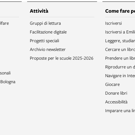
Attività
Come fare p
lfare
Gruppi di lettura
Iscriversi
Facilitazione digitale
Iscriversi a Emil
Progetti speciali
Leggere, studia
Archivio newsletter
Cercare un libr
Proposte per le scuole 2025-2026
Prendere un libr
Riprodurre un
sonali
Navigare in Inte
o Bologna
Giocare
Donare libri
Accessibilità
Imparare una li