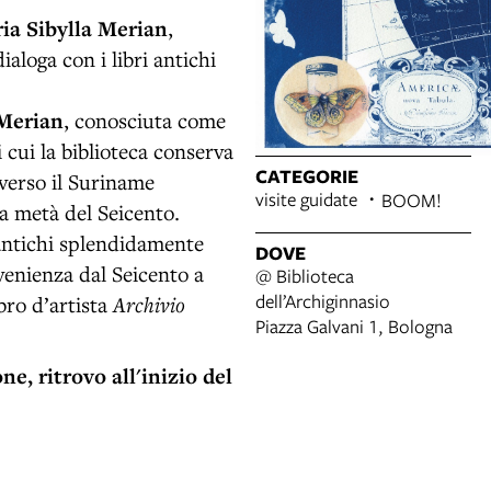
ia Sibylla Merian
,
ialoga con i libri antichi
 Merian
, conosciuta come
i cui la biblioteca conserva
CATEGORIE
 verso il Suriname
visite guidate
BOOM!
a metà del Seicento.
antichi splendidamente
DOVE
ovenienza dal Seicento a
@ Biblioteca
dell’Archiginnasio
bro d’artista
Archivio
Piazza Galvani 1, Bologna
e, ritrovo all'inizio del