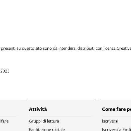
i presenti su questo sito sono da intendersi distribuiti con licenza
Creativ
r 2023
Attività
Come fare p
lfare
Gruppi di lettura
Iscriversi
Facilitazione digitale
Iscriversi a Emil