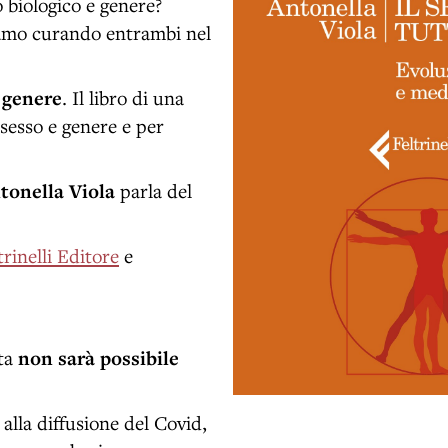
o biologico e genere?
tiamo curando entrambi nel
 genere
. Il libro di una
 sesso e genere e per
tonella Viola
parla del
trinelli Editore
e
ita
non sarà possibile
alla diffusione del Covid,