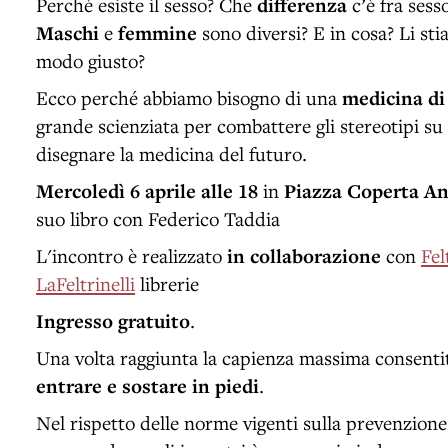
Perché esiste il sesso? Che
differenza
c’è fra sess
Maschi
e
femmine
sono diversi? E in cosa? Li s
modo giusto?
Ecco perché abbiamo bisogno di una
medicina di
grande scienziata per combattere gli stereotipi su
disegnare la medicina del futuro.
Mercoledì 6 aprile alle 18
in
Piazza Coperta An
suo libro con Federico Taddia
L'incontro è realizzato
in collaborazione
con
Fel
LaFeltrinelli
librerie
Ingresso gratuito
.
Una volta raggiunta la capienza massima consent
entrare e sostare in piedi
.
Nel rispetto delle norme vigenti sulla prevenzione 