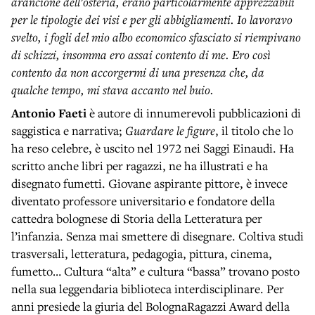
arancione dell’osteria, erano
particolarmente apprezzabili
per le tipologie dei visi e per gli abbigliamenti. Io lavoravo
svelto, i fogli del
mio albo economico sfasciato si riempivano
di schizzi, insomma ero assai contento di me. Ero così
contento da non accorgermi di una presenza che, da
qualche tempo, mi stava accanto nel buio.
Antonio Faeti
è autore di innumerevoli pubblicazioni di
saggistica e narrativa;
Guardare le figure
, il titolo che lo
ha reso celebre, è uscito nel 1972 nei Saggi Einaudi. Ha
scritto anche libri per ragazzi, ne ha illustrati e ha
disegnato fumetti. Giovane aspirante pittore, è invece
diventato professore universitario e fondatore della
cattedra bolognese di Storia della Letteratura per
l’infanzia. Senza mai smettere di disegnare. Coltiva studi
trasversali, letteratura, pedagogia, pittura, cinema,
fumetto… Cultura “alta” e cultura “bassa” trovano posto
nella sua leggendaria biblioteca interdisciplinare. Per
anni presiede la giuria del BolognaRagazzi Award della