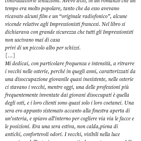
contradditorie tentazioni. Avevo letto, in un romanzo che un
tempo era molto popolare, tanto che da esso
avevano
ricavato alcuni film e un “originale radiofonico”, alcune
vicende relative agli Impressionisti
francesi. Nel libro si
dichiarava con grande sicurezza che tutti gli Impressionisti
non uscivano mai di casa
privi di un piccolo albo per schizzi.
[...]
Mi dedicai, con particolare frequenza e intensità, a ritrarre
i vecchi nelle osterie, perché in quegli anni,
caratterizzati da
una disoccupazione giovanile quasi inesistente, nelle osterie
ci stavano i vecchi, mentre
oggi, una delle professioni più
frequentemente inventate dai giovani disoccupati è quella
degli osti, e i
loro clienti sono quasi solo i loro coetanei. Una
sera ero appunto sistemato accanto alla finestra aperta di
un’osteria, e spiavo all’interno per cogliere via via le facce e
le posizioni. Era una sera estiva, non calda,
piena di
antichi, confortevoli odori. I vecchi, visibili nella luce