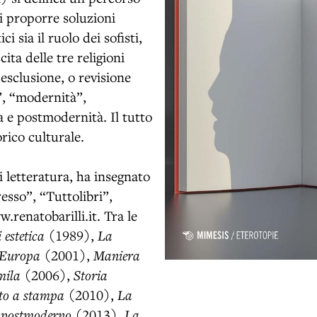
i proporre soluzioni
i sia il ruolo dei sofisti,
ita delle tre religioni
esclusione, o revisione
”, “modernità”,
 e postmodernità. Il tutto
rico culturale.
i letteratura, ha insegnato
esso”, “Tuttolibri”,
.renatobarilli.it. Tra le
 estetica
(1989),
La
 Europa
(2001),
Maniera
mila
(2006),
Storia
tto a stampa
(2010),
La
l postmoderno
(2013),
La