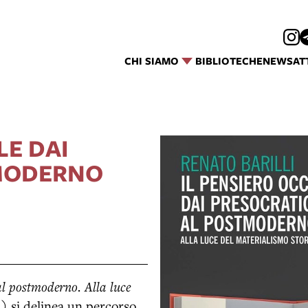
CHI SIAMO
BIBLIOTECHE
NEWS
AT
LE DAI
TMODERNO
 al postmoderno. Alla luce
) si delinea un percorso