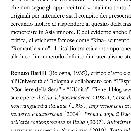
che non segue gli approcci tradizionali ma tenta d
originali per intendere sia il compito dei presocratic
cercando inoltre di rispondere al quesito della nasc
monoteiste in Asia minore. È qui evidente anche l’
critica, di etichette famose come “Rina- scimento
“Romanticismo”, il dissidio tra età contemporanea
alla luce di un metodo definito di materialismo sto
Renato Barilli
(Bologna, 1935), critico d’arte e d
all’Università di Bologna e collaborato con “L’Espr
“Corriere della Sera” e “L’Unità”. Tiene il blog www
sue opere:
Il ciclo del postmoderno
(1987),
Corso di
neoavanguardia italiana
(1995),
Impressionismi in
moderna e manierismo
(2004),
Prima e dopo il Due
dell’arte contemporanea in Italia
(2007),
Autoritra
narrativa europea in età moderna
(2010),
Tutto su