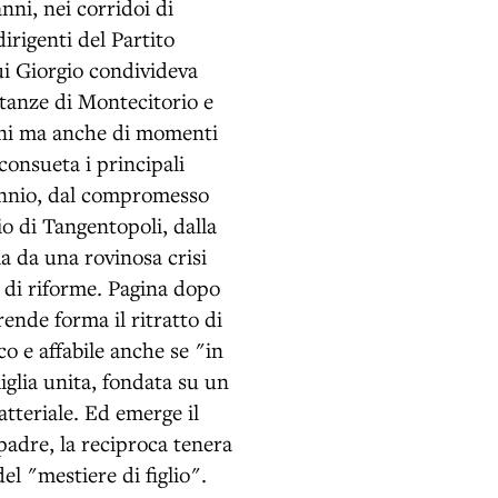
anni, nei corridoi di
irigenti del Partito
ui Giorgio condivideva
stanze di Montecitorio e
ereni ma anche di momenti
consueta i principali
tennio, dal compromesso
io di Tangentopoli, dalla
ia da una rovinosa crisi
a di riforme. Pagina dopo
rende forma il ritratto di
o e affabile anche se "in
glia unita, fondata su un
atteriale. Ed emerge il
 padre, la reciproca tenera
del "mestiere di figlio".