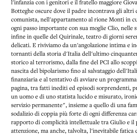
l'infanzia con i genitori e il fratello maggiore Giov
Botteghe oscure dove il padre incontrava gli altri d
comunista, nell'appartamento al rione Monti in c
ogni passo importante con sua moglie Clio, nelle 
infine in quelle del Quirinale, teatro di giorni s
delicati. E riviviamo da un'angolazione intima e in
tornanti della storia d'Italia dell'ultimo cinquan
storico al terrorismo, dalla fine del PCI allo scopp
nascita del bipolarismo fino al salvataggio dell'Ital
finanziaria e al tentativo di avviare un programm
pagina, tra fatti inediti ed episodi sorprendenti, p
un uomo e di uno statista lucido e misurato, ironic
servizio permanente", insieme a quello di una fami
sodalizio di coppia più forte di ogni differenza car
rapporto di complicità intellettuale tra Giulio e il
attenzione, ma anche, talvolta, l'inevitabile fatica 