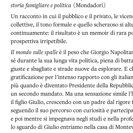
storia famigliare e politica
(Mondadori)
Un racconto in cui il pubblico e il privato, le vicen
collettive, il tono formale e quello scherzoso si 
continuamente: il risultato è un memoir di rara p
prospettiva irripetibile.
Il mondo sulle spalle
è il peso che Giorgio Napolita
sé durante la sua lunga vita politica, piena di batt
giuste e sbagliate e strade nuove da esplorare. E c
gratificazione per l'intenso rapporto con gli italia
più quando è diventato Presidente della Repubblica
un secondo mandato. Ma una sensazione simile l'h
il figlio Giulio, crescendo con un padre dal rigore
seguendo il suo percorso con curiosità e parteci
e poi mentre si impegnava negli studi e nella prof
lo sguardo di Giulio entriamo nella casa di Monte