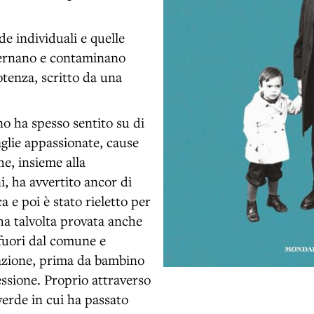
de individuali e quelle
alternano e contaminano
otenza, scritto da una
no ha spesso sentito su di
aglie appassionate, cause
he, insieme alla
ni, ha avvertito ancor di
 e poi è stato rieletto per
a talvolta provata anche
 fuori dal comune e
pazione, prima da bambino
essione. Proprio attraverso
verde in cui ha passato