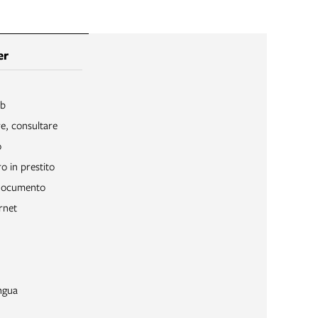
er
ib
re, consultare
o
o in prestito
 documento
rnet
ngua