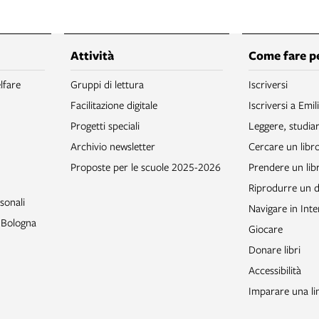
Attività
Come fare p
lfare
Gruppi di lettura
Iscriversi
Facilitazione digitale
Iscriversi a Emil
Progetti speciali
Leggere, studia
Archivio newsletter
Cercare un libr
Proposte per le scuole 2025-2026
Prendere un libr
Riprodurre un
sonali
Navigare in Inte
o Bologna
Giocare
Donare libri
Accessibilità
Imparare una li