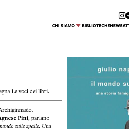
CHI SIAMO
BIBLIOTECHE
NEWS
AT
gna Le voci dei libri.
’Archiginnasio,
Agnese Pini
, parlano
 mondo sulle spalle. Una