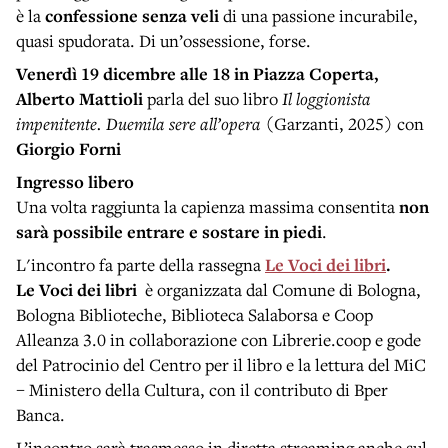
è la
confessione senza veli
di una passione incurabile,
quasi spudorata. Di un’ossessione, forse.
Venerdì 19 dicembre
alle 18 in Piazza Coperta,
Alberto Mattioli
parla del suo libro
Il loggionista
impenitente. Duemila sere all’opera
(Garzanti, 2025) con
Giorgio Forni
Ingresso libero
Una volta raggiunta la capienza massima consentita
non
sarà possibile entrare e sostare in piedi
.
L'incontro fa parte della rassegna
Le Voci dei libri
.
Le Voci dei libri
è organizzata dal Comune di Bologna,
Bologna Biblioteche, Biblioteca Salaborsa e Coop
Alleanza 3.0 in collaborazione con Librerie.coop e gode
del Patrocinio del Centro per il libro e la lettura del MiC
– Ministero della Cultura, con il contributo di Bper
Banca.
L’incontro sarà trasmesso in diretta streaming anche sul