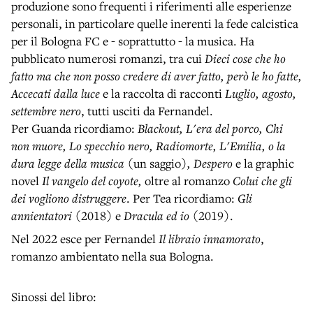
produzione sono frequenti i riferimenti alle esperienze
personali, in particolare quelle inerenti la fede calcistica
per il Bologna FC e - soprattutto - la musica. Ha
pubblicato numerosi romanzi, tra cui
Dieci cose che ho
fatto ma che non posso credere di aver fatto, però le ho fatte,
Accecati dalla luce
e la raccolta di racconti
Luglio, agosto,
settembre nero
, tutti usciti da Fernandel.
Per Guanda ricordiamo:
Blackout, L'era del porco, Chi
non muore, Lo specchio nero, Radiomorte, L'Emilia, o la
dura legge della musica
(un saggio)
, Despero
e la graphic
novel
Il vangelo del coyote,
oltre al romanzo
Colui che gli
dei vogliono distruggere
. Per Tea ricordiamo:
Gli
annientatori
(2018) e
Dracula ed io
(2019).
Nel 2022 esce per Fernandel
Il libraio innamorato
,
romanzo ambientato nella sua Bologna.
Sinossi del libro: