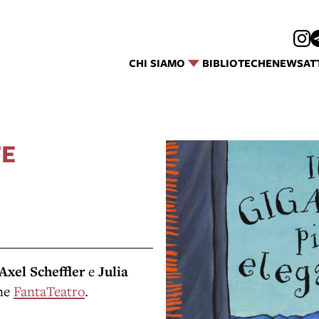
CHI SIAMO
BIBLIOTECHE
NEWS
AT
TE
Axel Scheffler
e
Julia
one
FantaTeatro
.