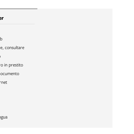
er
ib
re, consultare
o
o in prestito
 documento
rnet
ngua