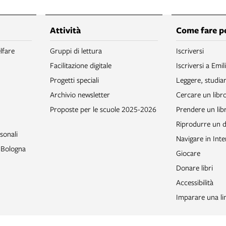
Attività
Come fare p
lfare
Gruppi di lettura
Iscriversi
Facilitazione digitale
Iscriversi a Emil
Progetti speciali
Leggere, studia
Archivio newsletter
Cercare un libr
Proposte per le scuole 2025-2026
Prendere un libr
Riprodurre un
sonali
Navigare in Inte
o Bologna
Giocare
Donare libri
Accessibilità
Imparare una li