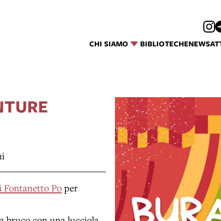
CHI SIAMO
BIBLIOTECHE
NEWS
AT
ENTURE
ni
i Fontanetto Po
per
un bruco con una lucciola,