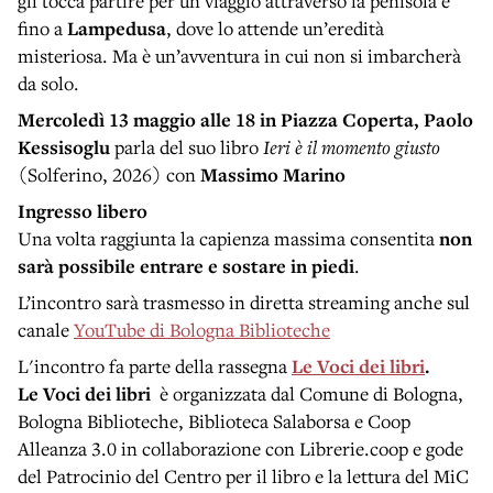
gli tocca partire per un viaggio attraverso la penisola e
fino a
Lampedusa
, dove lo attende un’eredità
misteriosa. Ma è un’avventura in cui non si imbarcherà
da solo.
Mercoledì 13 maggio
alle 18 in Piazza Coperta, Paolo
Kessisoglu
parla del suo libro
Ieri è il momento giusto
(Solferino, 2026) con
Massimo Marino
Ingresso libero
Una volta raggiunta la capienza massima consentita
non
sarà possibile entrare e sostare in piedi
.
L’incontro sarà trasmesso in diretta streaming anche sul
canale
YouTube di Bologna Biblioteche
L'incontro fa parte della rassegna
Le Voci dei libri
.
Le Voci dei libri
è organizzata dal Comune di Bologna,
Bologna Biblioteche, Biblioteca Salaborsa e Coop
Alleanza 3.0 in collaborazione con Librerie.coop e gode
del Patrocinio del Centro per il libro e la lettura del MiC