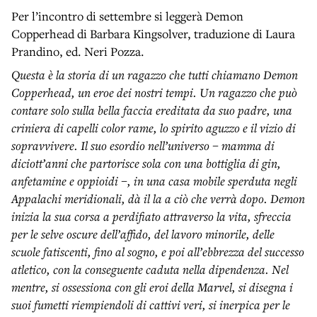
Per l’incontro di settembre si leggerà Demon
Copperhead di Barbara Kingsolver, traduzione di Laura
Prandino, ed. Neri Pozza.
Questa è la storia di un ragazzo che tutti chiamano Demon
Copperhead, un eroe dei nostri tempi. Un ragazzo che può
contare solo sulla bella faccia ereditata da suo padre, una
criniera di capelli color rame, lo spirito aguzzo e il vizio di
sopravvivere. Il suo esordio nell’universo – mamma di
diciott’anni che partorisce sola con una bottiglia di gin,
anfetamine e oppioidi –, in una casa mobile sperduta negli
Appalachi meridionali, dà il la a ciò che verrà dopo. Demon
inizia la sua corsa a perdifiato attraverso la vita, sfreccia
per le selve oscure dell’affido, del lavoro minorile, delle
scuole fatiscenti, fino al sogno, e poi all’ebbrezza del successo
atletico, con la conseguente caduta nella dipendenza. Nel
mentre, si ossessiona con gli eroi della Marvel, si disegna i
suoi fumetti riempiendoli di cattivi veri, si inerpica per le