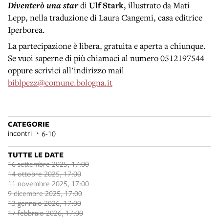
Diventerò una star
di
Ulf Stark
, illustrato da Mati
Lepp, nella traduzione di Laura Cangemi, casa editrice
Iperborea.
La partecipazione è libera, gratuita e aperta a chiunque.
Se vuoi saperne di più chiamaci al numero 0512197544
oppure scrivici all'indirizzo mail
biblpezz@comune.bologna.it
CATEGORIE
incontri
6-10
TUTTE LE DATE
16 settembre 2025, 17:00
14 ottobre 2025, 17:00
11 novembre 2025, 17:00
9 dicembre 2025, 17:00
13 gennaio 2026, 17:00
17 febbraio 2026, 17:00