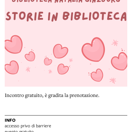
Incontro gratuito, è gradita la prenotazione.
INFO
accesso privo di barriere
evento gratuito