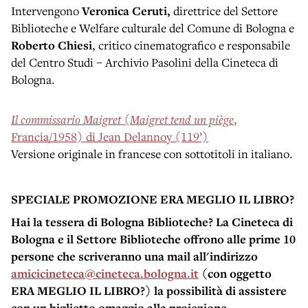
Intervengono
Veronica Ceruti,
direttrice del Settore
Biblioteche e Welfare culturale del Comune di Bologna e
Roberto Chiesi
, critico cinematografico e responsabile
del Centro Studi – Archivio Pasolini della Cineteca di
Bologna.
Il commissario Maigret
(
Maigret tend un piège
,
Francia/1958) di Jean Delannoy (119’)
Versione originale in francese con sottotitoli in italiano.
SPECIALE PROMOZIONE ERA MEGLIO IL LIBRO?
Hai la tessera di Bologna Biblioteche? La Cineteca di
Bologna e il Settore Biblioteche offrono alle prime 10
persone che scriveranno una mail all'indirizzo
amicicineteca@cineteca.bologna.it
(con oggetto
ERA MEGLIO IL LIBRO?) la possibilità di assistere
con un biglietto omaggio alla proiezione
.