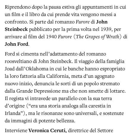
Riprendono dopo la pausa estiva gli appuntamenti in cui
un film e il libro da cui prende vita vengono messi a
confronto. Si parte dal romanzo
Furore
di
John
Steinbeck
pubblicato per la prima volta nel 1939, per
arrivare al film del 1940
Furore
(The Grapes of Wrath)
di
John Ford
.
Ford si cimenta nellʼadattamento del romanzo
roosveltiano di John Steinbeck. Il viaggio della famiglia
Joad dallʼOklahoma in cui le banche hanno espropriato
la loro fattoria alla California, meta dʼun agognato
nuovo inizio, denuncia le sorti di un popolo stremato
dalla Grande Depressione ma che non smette di lottare.
Il regista vi intravede un parallelo con la sua terra
dʼorigine (“era una storia analoga alla carestia in
Irlanda”), ma le risonanze sono universali, e sostenute
da immagini di potente bellezza.
Interviene
Veronica Ceruti,
direttrice del Settore