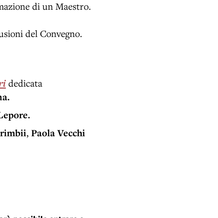
rmazione di un Maestro.
lusioni del Convegno.
ri
dedicata
na.
Lepore.
rimbii
,
Paola Vecchi