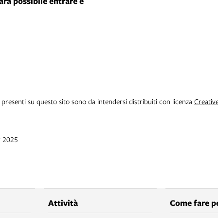
arà possibile entrare e
i presenti su questo sito sono da intendersi distribuiti con licenza
Creativ
v 2025
Attività
Come fare p