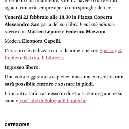
mondo in cui, finalmente, saremo davvero tutte e tutti
uguali, rimarrà sempre aperto uno spiraglio di luce.
Venerdì 23 febbraio
alle 18.30 in Piazza Coperta
Alessandro Zan
parla del suo libro
E noi splendiamo,
invece
con
Matteo Lepore
e
Federica Mazzoni
.
Modera
Eleonora Capelli
.
L’incontro è realizzato in collaborazione con
Sperling &
Kupfer
e
Feltrinelli Librerie
.
Ingresso libero
.
Una volta raggiunta la capienza massima consentita
non
sarà possibile entrare e sostare in piedi
.
L'incontro sarà trasmesso in diretta streaming anche sul
canale
YouTube di Bologna Biblioteche
.
CATEGORIE