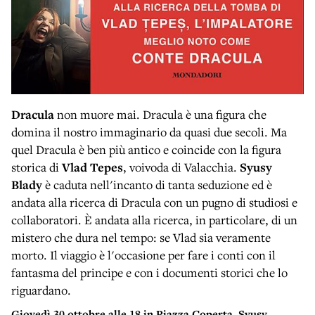
Dracula
non muore mai. Dracula è una figura che
domina il nostro immaginario da quasi due secoli. Ma
quel Dracula è ben più antico e coincide con la figura
storica di
Vlad Tepes
, voivoda di Valacchia.
Syusy
Blady
è caduta nell'incanto di tanta seduzione ed è
andata alla ricerca di Dracula con un pugno di studiosi e
collaboratori. È andata alla ricerca, in particolare, di un
mistero che dura nel tempo: se Vlad sia veramente
morto. Il viaggio è l'occasione per fare i conti con il
fantasma del principe e con i documenti storici che lo
riguardano.
Giovedì 30 ottobre
alle 18 in Piazza Coperta, Syusy