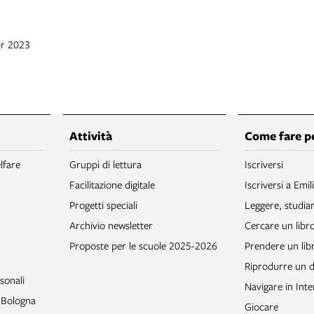
pr 2023
Attività
Come fare p
lfare
Gruppi di lettura
Iscriversi
Facilitazione digitale
Iscriversi a Emil
Progetti speciali
Leggere, studia
Archivio newsletter
Cercare un libr
Proposte per le scuole 2025-2026
Prendere un libr
Riprodurre un
sonali
Navigare in Inte
o Bologna
Giocare