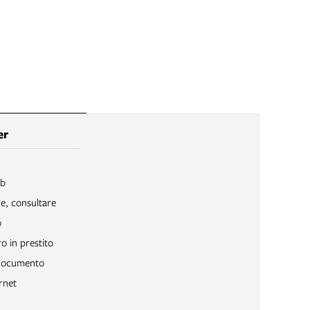
er
ib
re, consultare
o
o in prestito
 documento
rnet