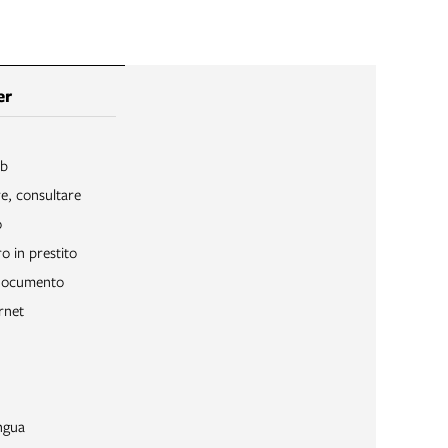
er
ib
re, consultare
o
o in prestito
 documento
rnet
ngua