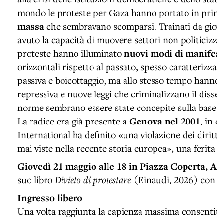
mondo le proteste per Gaza hanno portato in pri
massa
che sembravano scomparsi. Trainati da gio
avuto la capacità di muovere settori non politicizza
proteste hanno illuminato
nuovi modi di manife
orizzontali rispetto al passato, spesso caratterizz
passiva e boicottaggio, ma allo stesso tempo han
repressiva e nuove leggi che criminalizzano il diss
norme sembrano essere state concepite sulla base 
La radice era già presente a
Genova nel 2001
, in
International ha definito «una violazione dei diri
mai viste nella recente storia europea», una ferita
Giovedì 21 maggio
alle 18 in Piazza Coperta, 
suo libro
Divieto di protestare
(Einaudi, 2026) co
Ingresso libero
Una volta raggiunta la capienza massima consent