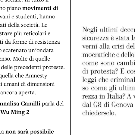
mo piano
movimenti di
vani e studenti, hanno
ti della società. Le
star
e più reticolari e
ati da forme di resistenza
no scatenato un'ondata
enso. Molte di quelle
delle precedenti proteste.
 quella che Amnesty
tti umani di dimensioni
 ancora aperta.
Annalisa Camilli
parla del
n
Wu Ming 2
ita
non sarà possibile