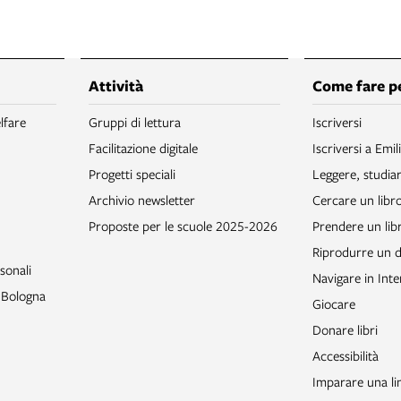
Attività
Come fare p
lfare
Gruppi di lettura
Iscriversi
Facilitazione digitale
Iscriversi a Emil
Progetti speciali
Leggere, studia
Archivio newsletter
Cercare un libr
Proposte per le scuole 2025-2026
Prendere un libr
Riprodurre un
sonali
Navigare in Inte
o Bologna
Giocare
Donare libri
Accessibilità
Imparare una li