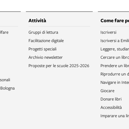
Attività
Come fare p
lfare
Gruppi di lettura
Iscriversi
Facilitazione digitale
Iscriversi a Emil
Progetti speciali
Leggere, studia
Archivio newsletter
Cercare un libr
Proposte per le scuole 2025-2026
Prendere un libr
Riprodurre un
sonali
Navigare in Inte
o Bologna
Giocare
Donare libri
Accessibilità
Imparare una li