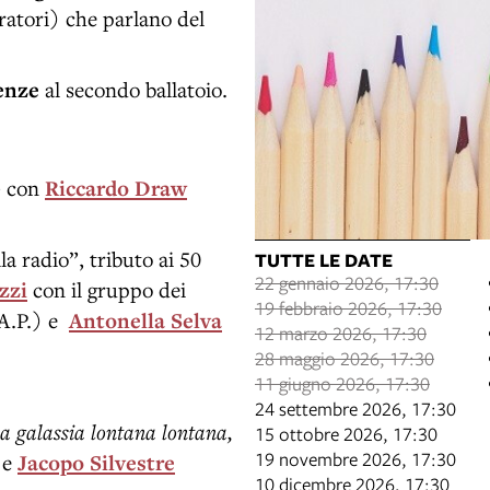
tratori) che parlano del
renze
al secondo ballatoio.
o
con
Riccardo Draw
la radio”, tributo ai 50
TUTTE LE DATE
22 gennaio 2026, 17:30
zzi
con il gruppo dei
19 febbraio 2026, 17:30
A.P.)
e
Antonella
Selva
12 marzo 2026, 17:30
28 maggio 2026, 17:30
11 giugno 2026, 17:30
24 settembre 2026, 17:30
a galassia lontana lontana,
15 ottobre 2026, 17:30
19 novembre 2026, 17:30
e
Jacopo Silvestre
10 dicembre 2026, 17:30