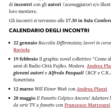
di
incontri
con gli
autori
(sceneggiatori e/o illus
loro mestiere.
Gli incontri si terranno alle
17.30 in Sala Confe
CALENDARIO DEGLI INCONTRI
22 gennaio
Raccolta Differenziata; lavori in cors
Raviola
19 febbraio
Il graphic novel collettivo "Come al
anni di Radio Città Fujiko. Modera
Andrea Pla
giovani autori
e
Alfredo Pasquali
(RCF e C.R.
fumettista
12 marzo
Will Eisner Week
con
Andrea Plazzi
28 maggio
Il Fumetto Colpisce Ancora! Adattare l
da serie TV a fumetto
con
Francesco Matteuzzi