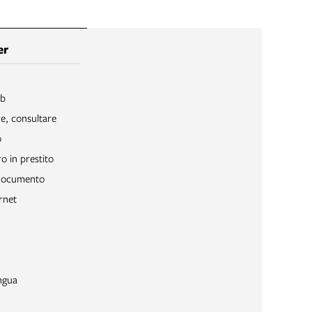
er
ib
re, consultare
o
o in prestito
 documento
rnet
ngua