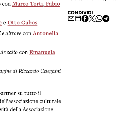
o con
Marco Torti
,
Fabio
CONDIVIDI
e
e
Otto Gabos
 e altrove
con
Antonella
nde salto
con
Emanuela
agine di Riccardo Celeghini
artner su tutto il
 dell’associazione culturale
vità della Associazione