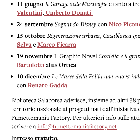
11 giugno
Il Garage delle Meraviglie
e tanto altr
Valentini
,
Umberto Donati.
24 settembre
Sognando Disney
con
Nico Picon
15 ottobre
Rigenerazione urbana, Casablanca qui
Selva
e
Marco Ficarra
19 novembre
Il Graphic Novel
Cordelia e il gra
Bartolotti
alias
Ortica
10 dicembre
Le Maree della Follia una nuova ind
con
Renato Gadda
Biblioteca Salaborsa aderisce, insieme ad altri 38 p
territorio nazionale ai progetti nati dall’iniziativa
Fumettomania Factory. Per ulteriori info sulle atti
scrivere a
info@fumettomaniafactory.net
Ingresso
gratuito
.