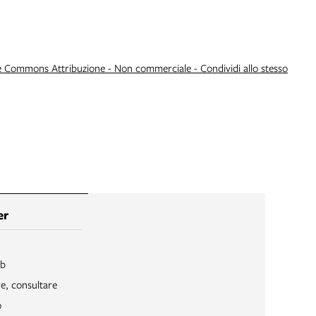
e Commons Attribuzione - Non commerciale - Condividi allo stesso
er
ib
re, consultare
o