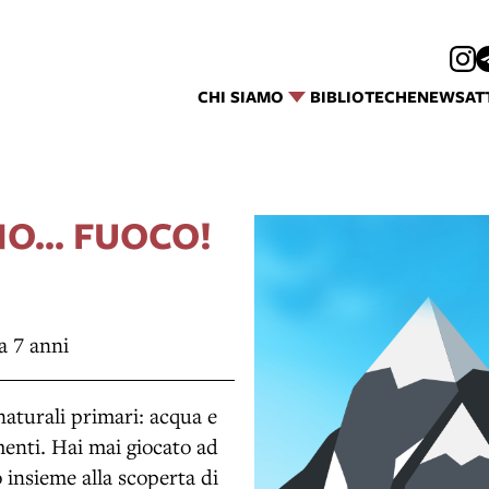
CHI SIAMO
BIBLIOTECHE
NEWS
AT
O... FUOCO!
a 7 anni
naturali primari: acqua e
menti. Hai mai giocato ad
 insieme alla scoperta di