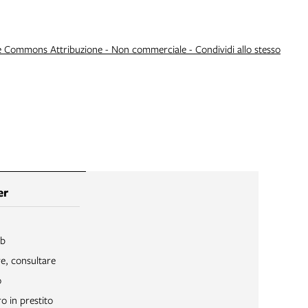
e Commons Attribuzione - Non commerciale - Condividi allo stesso
er
ib
re, consultare
o
o in prestito