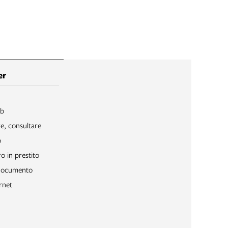
er
ib
re, consultare
o
o in prestito
 documento
rnet