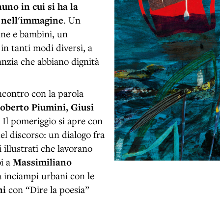
no in cui si ha la
o nell'immagine
. Un
ine e bambini, un
n tanti modi diversi, a
fanzia che abbiano dignità
incontro con la parola
oberto Piumini, Giusi
. Il pomeriggio si apre con
del discorso: un dialogo fra
i illustrati che lavorano
oi a
Massimiliano
 inciampi urbani con le
ni
con “Dire la poesia”