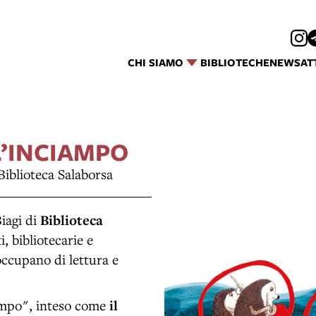
CHI SIAMO
BIBLIOTECHE
NEWS
AT
L’INCIAMPO
 Biblioteca Salaborsa
iagi di
Biblioteca
i, bibliotecarie e
 occupano di lettura e
iampo", inteso come
il