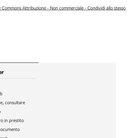
e Commons Attribuzione - Non commerciale - Condividi allo stesso
er
ib
re, consultare
o
o in prestito
 documento
rnet