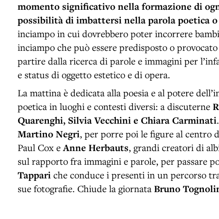
momento significativo nella formazione di ognu
possibilità di imbattersi nella parola poetica 
inciampo in cui dovrebbero poter incorrere bamb
inciampo che può essere predisposto o provocato i
partire dalla ricerca di parole e immagini per l’in
e status di oggetto estetico e di opera.
La mattina è dedicata alla poesia e al potere dell’
poetica in luoghi e contesti diversi: a discuterne
R
Quarenghi, Silvia Vecchini e Chiara Carminati
Martino Negri
, per porre poi le figure al centro 
Paul Cox e
Anne Herbauts
, grandi creatori di alb
sul rapporto fra immagini e parole, per passare p
Tappari
che conduce i presenti in un percorso tra
sue fotografie. Chiude la giornata
Bruno Tognoli