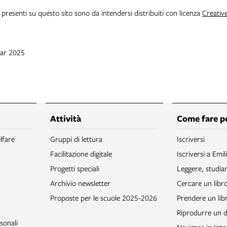
i presenti su questo sito sono da intendersi distribuiti con licenza
Creativ
mar 2025
Attività
Come fare p
lfare
Gruppi di lettura
Iscriversi
Facilitazione digitale
Iscriversi a Emil
Progetti speciali
Leggere, studia
Archivio newsletter
Cercare un libr
Proposte per le scuole 2025-2026
Prendere un libr
Riprodurre un
sonali
Navigare in Inte