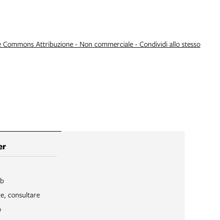
e Commons Attribuzione - Non commerciale - Condividi allo stesso
er
ib
re, consultare
o