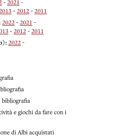
2
-
2021
-
2013
-
2012
-
2011
:
2022
-
2021
-
013
-
2012
-
2011
o):
2022
-
grafia
bliografia
 bibliografia
ività e giochi da fare con i
one di Albi acquistati