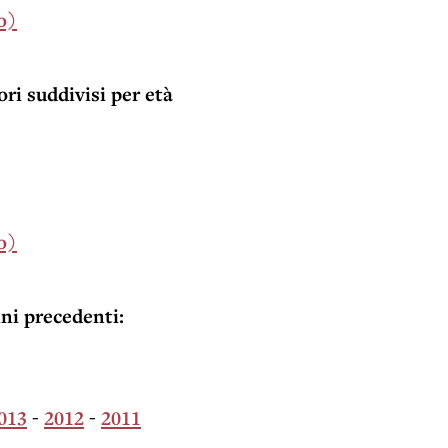
o)
ori suddivisi per età
o)
nni precedenti:
013
-
2012
-
2011