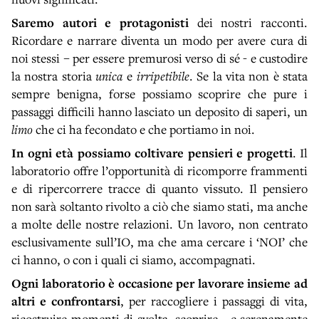
Saremo autori e protagonisti
dei nostri racconti.
Ricordare e narrare diventa un modo per avere cura di
noi stessi – per essere premurosi verso di sé - e custodire
la nostra storia
unica
e
irripetibile
. Se la vita non è stata
sempre benigna, forse possiamo scoprire che pure i
passaggi difficili hanno lasciato un deposito di saperi, un
limo
che ci ha fecondato e che portiamo in noi.
In ogni età possiamo coltivare pensieri e progetti
. Il
laboratorio offre l’opportunità di ricomporre frammenti
e di ripercorrere tracce di quanto vissuto. Il pensiero
non sarà soltanto rivolto a ciò che siamo stati, ma anche
a molte delle nostre relazioni. Un lavoro, non centrato
esclusivamente sull’IO, ma che ama cercare i ‘NOI’ che
ci hanno, o con i quali ci siamo, accompagnati.
Ogni laboratorio è occasione per lavorare insieme ad
altri e confrontarsi
, per raccogliere i passaggi di vita,
ricostruire momenti di svolta, scoprire… e serenamente