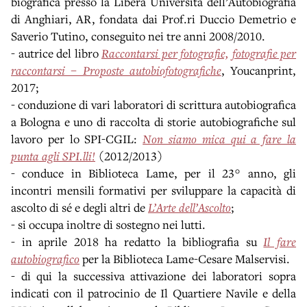
biografica presso la Libera Università dell’Autobiografia
di Anghiari, AR, fondata dai Prof.ri Duccio Demetrio e
Saverio Tutino, conseguito nei tre anni 2008/2010.
- autrice del libro
Raccontarsi per fotografie, fotografie per
raccontarsi – Proposte autobiofotografiche
, Youcanprint,
2017;
- conduzione di vari laboratori di scrittura autobiografica
a Bologna e uno di raccolta di storie autobiografiche sul
lavoro per lo SPI-CGIL:
Non siamo mica qui a fare la
punta agli SPI.lli!
(2012/2013)
- conduce in Biblioteca Lame, per il 23° anno, gli
incontri mensili formativi per sviluppare la capacità di
ascolto di sé e degli altri de
L’Arte dell’Ascolto
;
- si occupa inoltre di sostegno nei lutti.
- in aprile 2018 ha redatto la bibliografia su
Il fare
autobiografico
per la Biblioteca Lame-Cesare Malservisi.
- di qui la successiva attivazione dei laboratori sopra
indicati con il patrocinio de Il Quartiere Navile e della