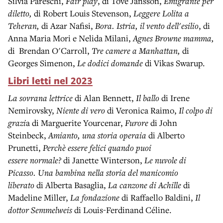
Silvia Pareschi,
Fair play
, di Tove Jansson,
Emigrante per
diletto,
di Robert Louis Stevenson,
Leggere Lolita a
Teheran,
di Azar Nafisi,
Bora. Istria, il vento dell'esilio
, di
Anna Maria Mori e Nelida Milani,
Agnes Browne mamma,
di Brendan O'Carroll,
Tre camere a Manhattan,
di
Georges Simenon,
Le dodici domande
di
Vikas Swarup.
Libri letti nel
2023
La sovrana
lettrice
di Alan Bennett,
Il
ballo
di Irene
Nemirovsky,
Niente di vero
di Veronica Raimo,
Il colpo di
grazi
a di Marguerite Yourcenar,
Furore
di John
Steinbeck,
Amianto, una storia operaia
di Alberto
Prunetti,
Perchè essere felici quando puoi
essere
normale?
di Janette Winterson,
Le nuvole di
Picasso. Una bambina nella storia del manicomio
liberato
di Alberta Basaglia,
La canzone di Achille
di
Madeline Miller,
La fondazione
di Raffaello Baldini,
Il
dottor Semmelweis
di Louis-Ferdinand Céline.