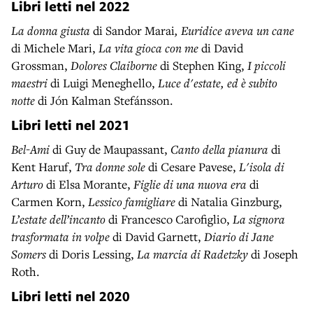
Libri letti nel
2022
La donna giusta
di Sandor Marai
, Euridice aveva un cane
di Michele Mari,
La vita gioca con me
di David
Grossman,
Dolores Claiborne
di Stephen King,
I piccoli
maestri
di Luigi Meneghello,
Luce d'estate, ed è subito
notte
di Jón Kalman Stefánsson.
Libri letti nel
2021
Bel-Ami
di Guy de Maupassant,
Canto della pianura
di
Kent Haruf,
Tra donne sole
di Cesare Pavese,
L'isola di
Arturo
di Elsa Morante,
Figlie di una nuova era
di
Carmen Korn,
Lessico famigliare
di Natalia Ginzburg,
L’estate
dell’incanto
di Francesco Carofiglio,
La signora
trasformata in volpe
di David Garnett,
Diario di Jane
Somers
di Doris Lessing,
La marcia di Radetzky
di Joseph
Roth.
Libri letti nel
2020