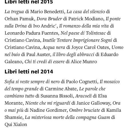
Libri letti nel
2015
La tregua
di Mario Benedetti,
La casa del silenzi
o di
Orhan Pamuk,
Dora Bruder
di Patrick Modiano,
Il ponte
sulla Drina
di Ivo Andric',
Il romanzo della mia vita
di
Leonardo Padura Fuentes,
Nel paese di Tolintesac
di
Cristiano Cavina,
Inutile Tentare Imprigionare Sogni
di
Cristiano Cavina,
Acqua nera
di Joyce Carol Oates,
Uomo
nel buio
di Paul Auster,
il libro degli abbracci
di Eduardo
Galeano,
Chi ti credi di essere
di Alice Munro
Libri letti nel
2014
Sofia si veste sempre di nero
di Paolo Cognetti,
Il mosaico
del tempo grande
di Carmine Abate,
Le parole che
cambiano tutto
di Susanna Bissoli,
Aracoeli
di Elsa
Morante,
Niente che mi riguardi
di Janice Galloway,
Ora
o mai più
di Nadine Gordimer,
Ombre bruciate
di Kamila
Shamsie,
La misteriosa morte della compagna Guam
di
Qui Xialon