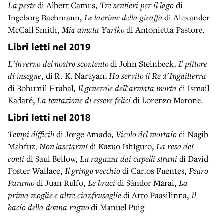
La peste
di Albert Camus,
Tre sentieri per il lago
di
Ingeborg Bachmann,
Le lacrime della giraffa
di Alexander
McCall Smith,
Mia amata Yuriko
di Antonietta Pastore.
Libri letti nel
2019
L'inverno del nostro scontento
di John Steinbeck,
Il pittore
di insegne
, di R. K. Narayan,
Ho servito il Re d'Inghilterra
di Bohumil Hrabal,
Il generale dell'armata morta
di Ismail
Kadaré,
La tentazione di essere felici
di Lorenzo Marone.
Libri letti nel
2018
Tempi difficili
di Jorge Amado,
Vicolo del mortaio
di Nagib
Mahfuz,
Non lasciarmi
di Kazuo Ishiguro,
La resa dei
conti
di Saul Bellow,
La ragazza dai capelli strani
di David
Foster Wallace,
Il gringo vecchio
di Carlos Fuentes,
Pedro
Paramo
di Juan Rulfo,
Le braci
di Sándor Márai,
La
prima moglie e altre cianfrusaglie
di Arto Paasilinna,
Il
bacio della donna ragno
di Manuel Puig.