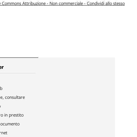
e Commons Attribuzione - Non commerciale - Condividi allo stesso
er
ib
re, consultare
o
o in prestito
 documento
rnet