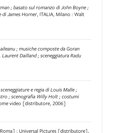
Herman ; basato sul romanzo di John Boyne ;
e di James Horner
,
ITALIA
,
Milano : Walt
Mihaileanu ; musiche composte da Goran
s, Laurent Dailland ; sceneggiatura Radu
 sceneggiature e regia di Louis Malle ;
ro ; scenografia Willy Holt ; costumi
ome video [distributore, 2006]
Roma] : Universal Pictures [distributore],