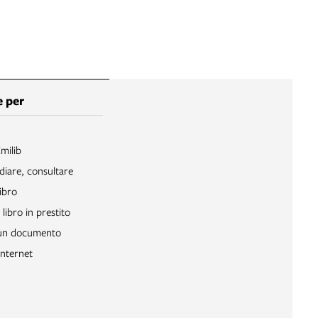
 per
Emilib
diare, consultare
ibro
libro in prestito
 un documento
Internet