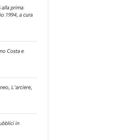
 alla prima
io 1994, a cura
iano Costa e
neo, L'arciere,
bblici in