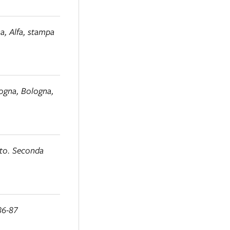
a, Alfa, stampa
logna
, Bologna,
ato. Seconda
86-87