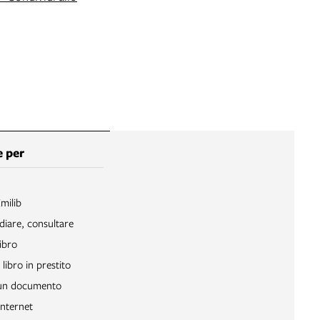
 per
Emilib
diare, consultare
ibro
libro in prestito
 un documento
Internet