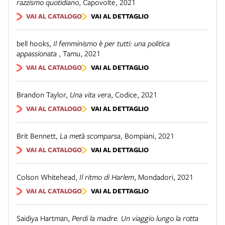
razzismo quotidiano
,
Capovolte
,
2021
VAI AL CATALOGO
VAI AL DETTAGLIO
bell hooks
,
Il femminismo è per tutti: una politica
appassionata
,
Tamu
,
2021
VAI AL CATALOGO
VAI AL DETTAGLIO
Brandon Taylor
,
Una vita vera
,
Codice
,
2021
VAI AL CATALOGO
VAI AL DETTAGLIO
Brit Bennett
,
La metà scomparsa
,
Bompiani
,
2021
VAI AL CATALOGO
VAI AL DETTAGLIO
Colson Whitehead
,
Il ritmo di Harlem
,
Mondadori
,
2021
VAI AL CATALOGO
VAI AL DETTAGLIO
Saidiya Hartman
,
Perdi la madre. Un viaggio lungo la rotta