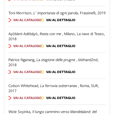
Toni Morrison
,
L' importanza di ogni parola
,
Frassinelli, 2019
VAI AL CATALOGO
VAI AL DETTAGLIO
Ayòbàmi Adébáyò
,
Resta con me
,
Milano
,
La nave di Teseo
,
2018
VAI AL CATALOGO
VAI AL DETTAGLIO
Patrice Nganang
,
La stagione delle prugne
,
66thand2nd,
2018
VAI AL CATALOGO
VAI AL DETTAGLIO
Colson Whitehead
,
La ferrovia sotterranea
,
Roma
,
SUR
,
2017
VAI AL CATALOGO
VAI AL DETTAGLIO
Wole Soyinka
,
Il lungo cammino verso Mandelaland: del