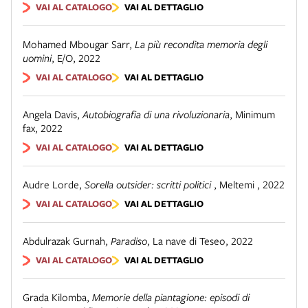
VAI AL CATALOGO
VAI AL DETTAGLIO
Mohamed Mbougar Sarr
,
La più recondita memoria degli
uomini
,
E/O
,
2022
VAI AL CATALOGO
VAI AL DETTAGLIO
Angela Davis
,
Autobiografia di una rivoluzionaria
,
Minimum
fax
,
2022
VAI AL CATALOGO
VAI AL DETTAGLIO
Audre Lorde
,
Sorella outsider: scritti politici
,
Meltemi
,
2022
VAI AL CATALOGO
VAI AL DETTAGLIO
Abdulrazak Gurnah
,
Paradiso
,
La nave di Teseo
,
2022
VAI AL CATALOGO
VAI AL DETTAGLIO
Grada Kilomba
,
Memorie della piantagione: episodi di