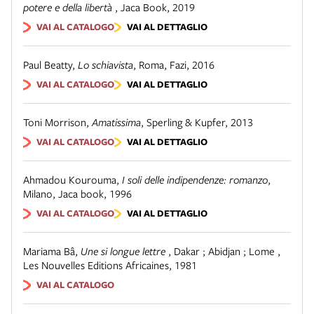
potere e della libertà
,
Jaca Book, 2019
VAI AL CATALOGO
VAI AL DETTAGLIO
Paul Beatty
,
Lo schiavista
,
Roma
,
Fazi
,
2016
VAI AL CATALOGO
VAI AL DETTAGLIO
Toni Morrison
,
Amatissima
,
Sperling & Kupfer
,
2013
VAI AL CATALOGO
VAI AL DETTAGLIO
Ahmadou Kourouma
,
I soli delle indipendenze: romanzo
,
Milano
,
Jaca book
,
1996
VAI AL CATALOGO
VAI AL DETTAGLIO
Mariama Bâ
,
Une si longue lettre
,
Dakar ; Abidjan ; Lome
,
Les Nouvelles Editions Africaines
,
1981
VAI AL CATALOGO