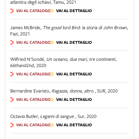
atlantica degli schiavi
,
Tamu
,
2021
VAI AL CATALOGO
VAI AL DETTAGLIO
James McBride
,
The good lord Bird: la storia di John Brown
,
Fazi
,
2021
VAI AL CATALOGO
VAI AL DETTAGLIO
Wilfried N'Sondé
,
Un oceano, due mari, tre continenti
,
66thand2nd
,
2020
VAI AL CATALOGO
VAI AL DETTAGLIO
Bernardine Evaristo
,
Ragazza, donna, altro
,
SUR
,
2020
VAI AL CATALOGO
VAI AL DETTAGLIO
Octavia Butler
,
Legami di sangue
,
Sur
,
2020
VAI AL CATALOGO
VAI AL DETTAGLIO