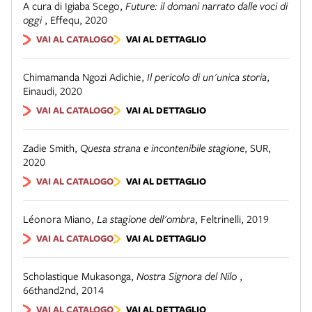
A cura di Igiaba Scego
,
Future: il domani narrato dalle voci di
oggi
,
Effequ
,
2020
VAI AL CATALOGO
VAI AL DETTAGLIO
Chimamanda Ngozi Adichie
,
Il pericolo di un'unica storia
,
Einaudi
,
2020
VAI AL CATALOGO
VAI AL DETTAGLIO
Zadie Smith
,
Questa strana e incontenibile stagione
,
SUR
,
2020
VAI AL CATALOGO
VAI AL DETTAGLIO
Léonora Miano
,
La stagione dell'ombra
,
Feltrinelli
,
2019
VAI AL CATALOGO
VAI AL DETTAGLIO
Scholastique Mukasonga
,
Nostra Signora del Nilo
,
66thand2nd
,
2014
VAI AL CATALOGO
VAI AL DETTAGLIO