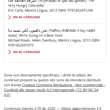
اليرقة الجائعة جدّاً (Al-yaraqaẗu al- ǧā’i‘aẗu ǧiddan) The
Very Hungry Caterpillar
Eric Carle,
Mantra Lingua
, 2013 ISBN: 9781852691240
VAI AL CATALOGO
نحن ذاهبون لكي نصيد دبا (Naḥnu dhāhibūn li-kay naṣīd
duba) We’re Going on a Bear Hunt
Michael Rosen, Helen Oxenbury,
Mantra Lingua
, 2015 ISBN:
9781852697075
VAI AL CATALOGO
Dove non diversamente specificato, i diritti di utilizzo dei
contenuti presenti su questo sito sono da intendersi distribuiti
con licenza
Creative Commons Attribuzione - Non commerciale -
Condividi allo stesso modo 4.0 Internazionale (CC BY-NC-SA
4.0)
Contenuto inserito il 29 dic 2020 — Ultimo aggiornamento il 4