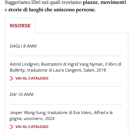
Suggeriamo libri nei quali troviamo
piazze
,
movimenti
e
storie di luoghi che uniscono persone
.
RISORSE
DAGLI 8 ANNI
Astrid Lindgren; illustrazioni di Ingrid Vang Nyman
,
Il libro di
Bullerby
,
traduzione di Laura Cangemi
,
Salani
,
2018
VAI AL CATALOGO
DAI 10 ANNI
Jesper Wung-Sung; traduzione di Eva Valvo
,
Alfred e la
gogna
,
uovonero
,
2024
VAI AL CATALOGO