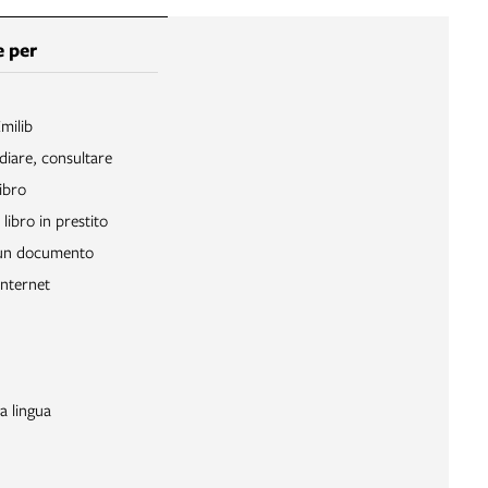
 per
Emilib
diare, consultare
ibro
libro in prestito
 un documento
Internet
a lingua