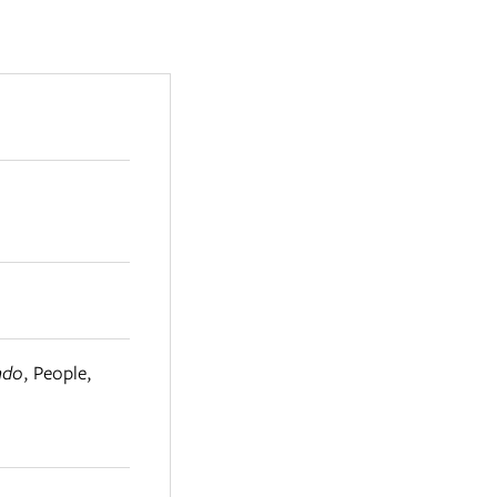
ndo
,
People
,