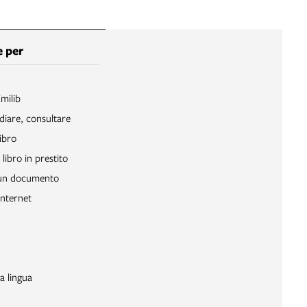
 per
Emilib
diare, consultare
ibro
libro in prestito
 un documento
Internet
a lingua