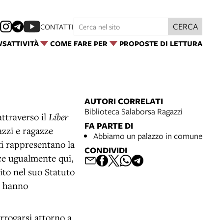
CERCA
CONTATTI
WS
ATTIVITÀ
COME FARE PER
PROPOSTE DI LETTURA
AUTORI CORRELATI
Biblioteca Salaborsa Ragazzi
attraverso il
Liber
FA PARTE DI
zzi e ragazze
Abbiamo un palazzo in comune
sti rappresentano la
CONDIVIDI
sce ugualmente qui,
ito nel suo Statuto
e hanno
errogarsi attorno a