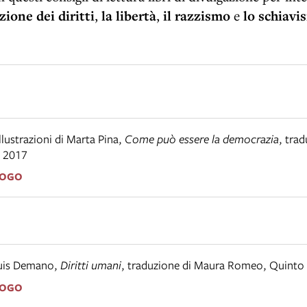
zione dei diritti
,
la libertà
,
il razzismo
e
lo schiavi
llustrazioni di Marta Pina
,
Come può essere la democrazia
,
trad
,
2017
LOGO
Luis Demano
,
Diritti umani
,
traduzione di Maura Romeo
,
Quinto
LOGO