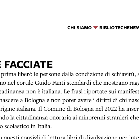
CHI SIAMO
BIBLIOTECHE
NE
E FACCIATE
 prima liberò le persone dalla condizione di schiavitù, 
mo nel cortile Guido Fanti stendardi che mostrano raga
ttadinanza non è italiana. Le frasi riportate sui manife
nascere a Bologna e non poter avere i diritti di chi na
origine italiana. Il Comune di Bologna nel 2022 ha inser
ndo la cittadinanza onoraria ai minorenni stranieri ch
 scolastico in Italia.
 questi consigli di lettura libri di divulgazione per int