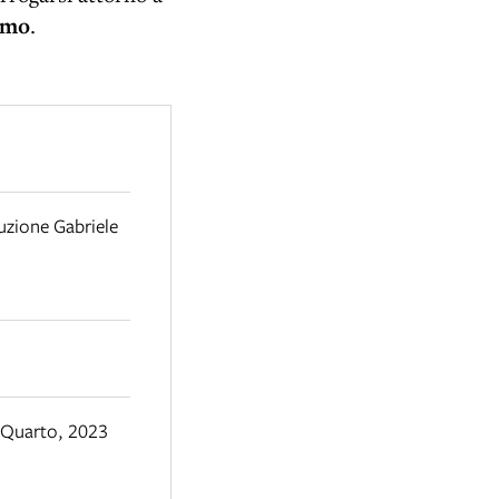
smo
.
uzione Gabriele
 Quarto
,
2023