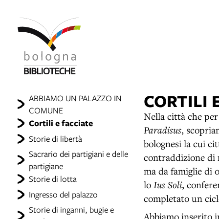
CORTILI 
ABBIAMO UN PALAZZO IN
COMUNE
Nella città che per
Cortili e facciate
Paradisus
, scopria
Storie di libertà
bolognesi la cui ci
Sacrario dei partigiani e delle
contraddizione di 
partigiane
ma da famiglie di 
Storie di lotta
lo
Ius Soli
, confere
Ingresso del palazzo
completato un ciclo
Storie di inganni, bugie e
Abbiamo inserito in