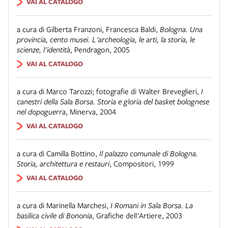
VAI AL CATALOGO
a cura di Gilberta Franzoni, Francesca Baldi
,
Bologna. Una
provincia, cento musei. L'archeologia, le arti, la storia, le
scienze, l'identità
,
Pendragon
,
2005
VAI AL CATALOGO
a cura di Marco Tarozzi; fotografie di Walter Breveglieri
,
I
canestri della Sala Borsa. Storia e gloria del basket bolognese
nel dopoguerra
,
Minerva
,
2004
VAI AL CATALOGO
a cura di Camilla Bottino
,
Il palazzo comunale di Bologna.
Storia, architettura e restauri
,
Compositori
,
1999
VAI AL CATALOGO
a cura di Marinella Marchesi
,
I Romani in Sala Borsa. La
basilica civile di Bononia
,
Grafiche dell'Artiere
,
2003