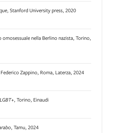
ique
,
Stanford University press
,
2020
 omosessuale nella Berlino nazista
,
Torino
,
i Federico Zappino
,
Roma
,
Laterza, 2024
à LGBT+
,
Torino
,
Einaudi
arabo
,
Tamu
,
2024