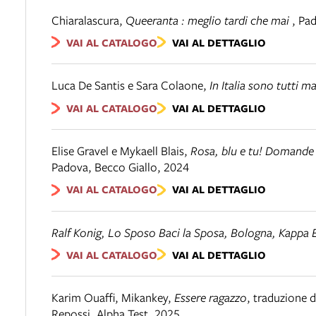
Chiaralascura
,
Queeranta : meglio tardi che mai
,
Pa
VAI AL CATALOGO
VAI AL DETTAGLIO
Luca De Santis e Sara Colaone
,
In Italia sono tutti m
VAI AL CATALOGO
VAI AL DETTAGLIO
Elise Gravel e Mykaell Blais
,
Rosa, blu e tu! Domande 
Padova
,
Becco Giallo
,
2024
VAI AL CATALOGO
VAI AL DETTAGLIO
Ralf Konig,
Lo Sposo Baci la Sposa
, Bologna, Kappa 
VAI AL CATALOGO
VAI AL DETTAGLIO
Karim Ouaffi, Mikankey
,
Essere ragazzo
,
traduzione d
Repossi
,
Alpha Test
,
2025