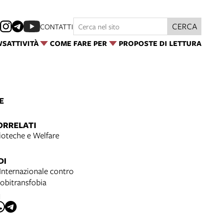
CERCA
CONTATTI
WS
ATTIVITÀ
COME FARE PER
PROPOSTE DI LETTURA
E
ORRELATI
ioteche e Welfare
DI
Internazionale contro
obitransfobia
I