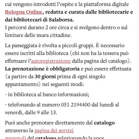
cui vengono introdotti l’ospite e la piattaforma digitale
Bologna Online
, redatta e curata dalle bibliotecarie e
dai bibliotecari di Salaborsa.
I percorsi durano 2 ore circa e si svolgono dentro o sul
limitare delle mura cittadine.
La passeggiata è rivolta a piccoli gruppi. È necessario
essere iscritti alla biblioteca (chi non ha la tessera può
effettuare l’
autoregistrazione
dalla pagina del catalogo).
La prenotazione è obbligatoria
e può essere effettuata
(a partire da
30 giorni
prima di ogni singolo
appuntamento) nei seguenti modi:
- in biblioteca al banco informazioni;
- telefonando al numero 051 2194400 dal lunedì al
venerdì, dalle 9 alle 13.
Puoi anche prenotare direttamente dal
catalogo
attraverso la
pagina dei servizi
personali
del
catalogo
selezionando la voce